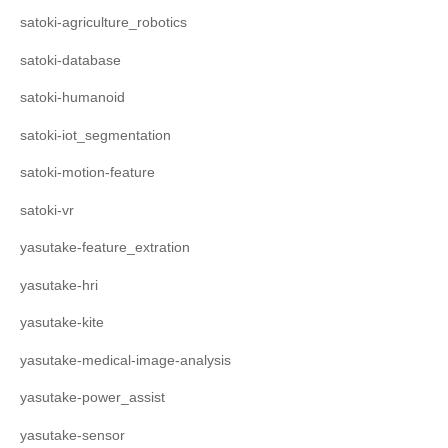
satoki-agriculture_robotics
satoki-database
satoki-humanoid
satoki-iot_segmentation
satoki-motion-feature
satoki-vr
yasutake-feature_extration
yasutake-hri
yasutake-kite
yasutake-medical-image-analysis
yasutake-power_assist
yasutake-sensor