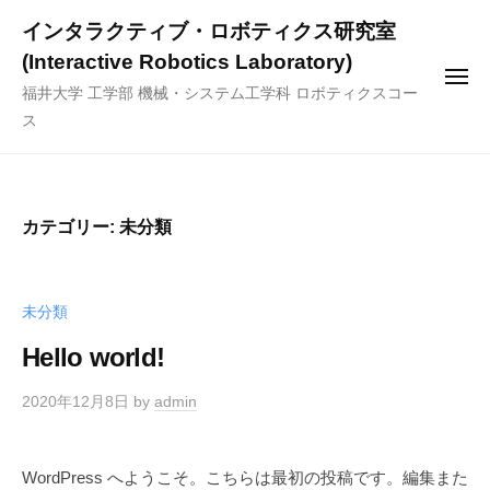
ー
コ
インタラクティブ・ロボティクス研究室
ン
(Interactive Robotics Laboratory)
テ
メ
福井大学 工学部 機械・システム工学科 ロボティクスコー
ニ
ン
ュ
ス
ー
ツ
へ
ス
キ
カテゴリー: 未分類
ッ
プ
未分類
Hello world!
2020年12月8日
by
admin
WordPress へようこそ。こちらは最初の投稿です。編集また