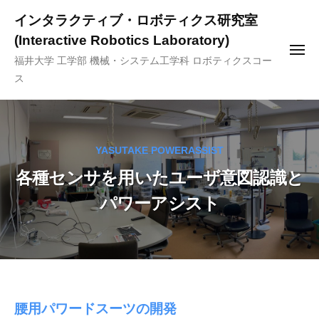
ー
コ
インタラクティブ・ロボティクス研究室
ン
(Interactive Robotics Laboratory)
テ
メ
福井大学 工学部 機械・システム工学科 ロボティクスコー
ニ
ン
ュ
ス
ー
ツ
へ
ス
キ
YASUTAKE POWERASSIST
ッ
各種センサを用いたユーザ意図認識と
プ
パワーアシスト
腰用パワードスーツの開発
各