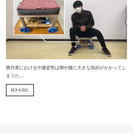
図
認
識
と
パ
ワ
ー
農作業における中腰姿勢は脚や腰に大きな負担がかかってし
まうた…
ア
シ
続きを読む
ス
ト
2
0