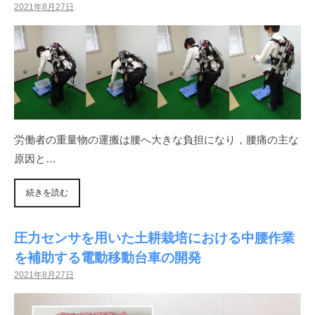
2021年8月27日
種
セ
ン
サ
を
労働者の重量物の運搬は腰へ大きな負担になり，腰痛の主な
用
原因と…
い
た
続きを読む
ユ
圧力センサを用いた土耕栽培における中腰作業
ー
を補助する電動移動台車の開発
ザ
2021年8月27日
意