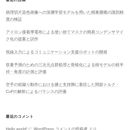
病理切片染色画像への深層学習モデルを用いた精巣腫瘍の識別精
度の検証
アイロン接着導電布による使い捨てマスクの簡易コンデンサマイ
ク化の提案と試作
視線入力によるコミュニケーション支援ロボットの開発
収量予測のための三次元点群処理と骨格化による樹モデルの枝半
径・角度の計測と評価
空手の前蹴り動作における腰と支持脚に着目した関節トルク・
CoPの解析によるバランスの評価
最近のコメント
Hello world!
に
WordPress コメントの投稿者
より