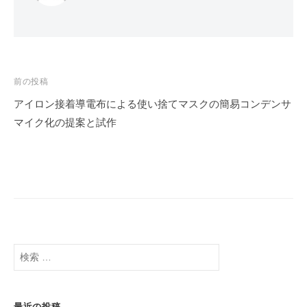
前の投稿
アイロン接着導電布による使い捨てマスクの簡易コンデンサ
投
マイク化の提案と試作
稿
ナ
ビ
ゲ
ー
シ
検
ョ
索
ン
:
最近の投稿