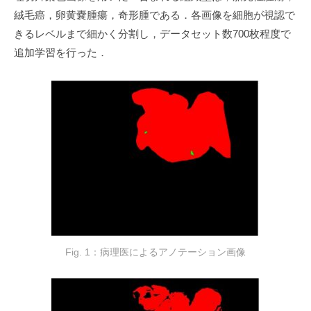
絨毛癌，卵黄嚢腫瘍，奇形腫である．各画像を細胞が視認で
きるレベルまで細かく分割し，データセット数700枚程度で
追加学習を行った．
Fig. 1：病理医によるアノテーション画像