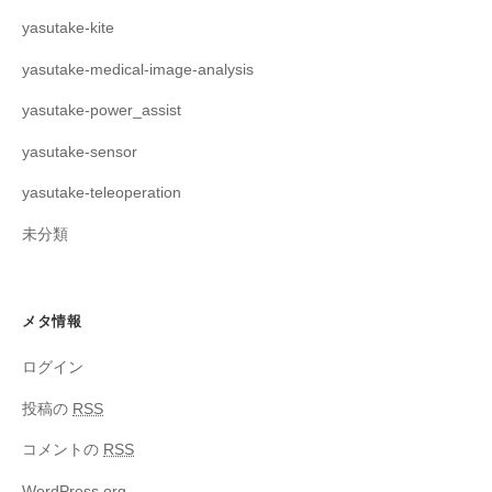
yasutake-kite
yasutake-medical-image-analysis
yasutake-power_assist
yasutake-sensor
yasutake-teleoperation
未分類
メタ情報
ログイン
投稿の
RSS
コメントの
RSS
WordPress.org