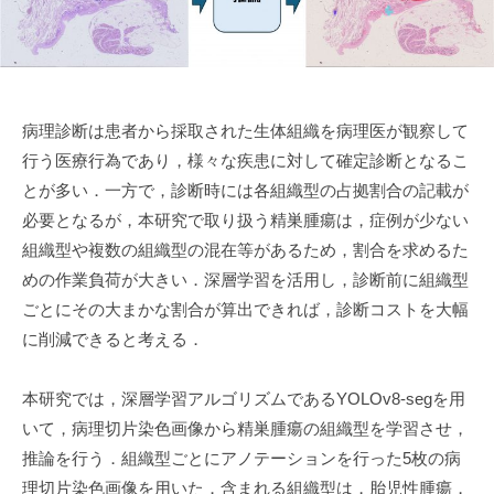
病理診断は患者から採取された生体組織を病理医が観察して
行う医療行為であり，様々な疾患に対して確定診断となるこ
とが多い．一方で，診断時には各組織型の占拠割合の記載が
必要となるが，本研究で取り扱う精巣腫瘍は，症例が少ない
組織型や複数の組織型の混在等があるため，割合を求めるた
めの作業負荷が大きい．深層学習を活用し，診断前に組織型
ごとにその大まかな割合が算出できれば，診断コストを大幅
に削減できると考える．
本研究では，深層学習アルゴリズムである
YOLOv8-seg
を用
いて，病理切片染色画像から精巣腫瘍の組織型を学習させ，
推論を行う．組織型ごとにアノテーションを行った
5枚の
病
理切片染色画像を用いた．含まれる組織型は，胎児性腫瘍，