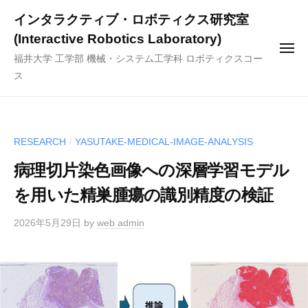
ー
コ
インタラクティブ・ロボティクス研究室
ン
(Interactive Robotics Laboratory)
テ
メ
福井大学 工学部 機械・システム工学科 ロボティクスコー
ニ
ン
ュ
ス
ー
ツ
へ
ス
キ
RESEARCH
YASUTAKE-MEDICAL-IMAGE-ANALYSIS
/
ッ
病理切片染色画像への深層学習モデル
プ
を用いた精巣腫瘍の識別精度の検証
2026年5月29日
by
web admin