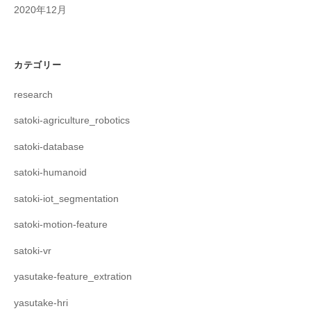
2020年12月
カテゴリー
research
satoki-agriculture_robotics
satoki-database
satoki-humanoid
satoki-iot_segmentation
satoki-motion-feature
satoki-vr
yasutake-feature_extration
yasutake-hri