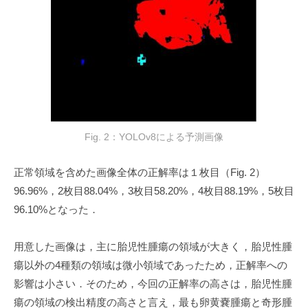
Fig. 2：YOLOv8による予測画像
正常領域を含めた画像全体の正解率は１枚目（Fig. 2）
96.96%
，
2
枚目8
8.04%
，
3
枚目
58.20%
，
4
枚目
88.19%
，
5
枚目
96.10%
となった．
用意した画像は，主に胎児性腫瘍の領域が大きく，胎児性腫
瘍以外の4種類の領域は微小領域であったため，正解率への
影響は小さい．そのため，今回の正解率の高さは，胎児性腫
瘍の領域の検出精度の高さと言え，最も卵黄嚢腫瘍と奇形腫