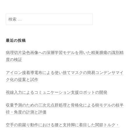
ン
検
索
:
最近の投稿
病理切片染色画像への深層学習モデルを用いた精巣腫瘍の識別精
度の検証
アイロン接着導電布による使い捨てマスクの簡易コンデンサマイ
ク化の提案と試作
視線入力によるコミュニケーション支援ロボットの開発
収量予測のための三次元点群処理と骨格化による樹モデルの枝半
径・角度の計測と評価
空手の前蹴り動作における腰と支持脚に着目した関節トルク・