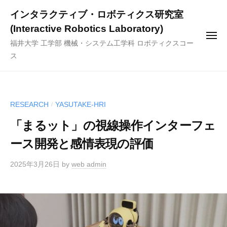
ー
コ
インタラクティブ・ロボティクス研究室
ン
(Interactive Robotics Laboratory)
テ
メ
福井大学 工学部 機械・システム工学科 ロボティクスコー
ニ
ン
ュ
ス
ー
ツ
へ
ス
キ
RESEARCH
YASUTAKE-HRI
/
ッ
「まるット」の視線操作インターフェ
プ
ース開発と感情表現の評価
2025年3月26日
by
web admin