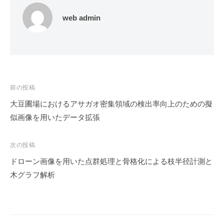
web admin
前の投稿
大豆圃場におけるアサガオ密集領域の検出率向上のための擬
投
似画像を用いたデータ拡張
稿
ナ
次の投稿
ビ
ドローン画像を用いた点群処理と骨格化による枝半径計測と
ゲ
木グラフ解析
ー
シ
ョ