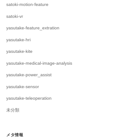
satoki-motion-feature
satoki-vr
yasutake-feature_extration
yasutake-hri
yasutake-kite
yasutake-medical-image-analysis
yasutake-power_assist
yasutake-sensor
yasutake-teleoperation
未分類
メタ情報